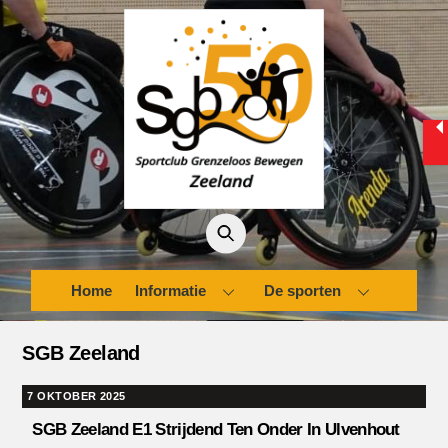
Skip
to
content
Home
Informatie
De sporten
SGB Zeeland
7 OKTOBER 2025
SGB Zeeland E1 Strijdend Ten Onder In Ulvenhout