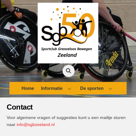
Skip
to
content
Home
Informatie
De sporten
Contact
Voor algemene vragen of suggesties kunt u een mailtje sturen
naar
info@sgbzeeland.nl