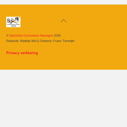
Back
To
Top
©
Sportclub Grenzeloos Bewegen
2026
Redactie: Matthijs Mol || Ontwerp: Frans Tiemeijer
Privacy verklaring