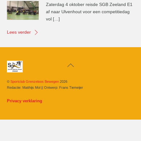
Zaterdag 4 oktober reisde SGB Zeeland E1
af naar Ulvenhout voor een competitiedag
vol […]
Lees verder
Back
To
Top
©
Sportclub Grenzeloos Bewegen
2026
Redactie: Matthijs Mol || Ontwerp: Frans Tiemeijer
Privacy verklaring