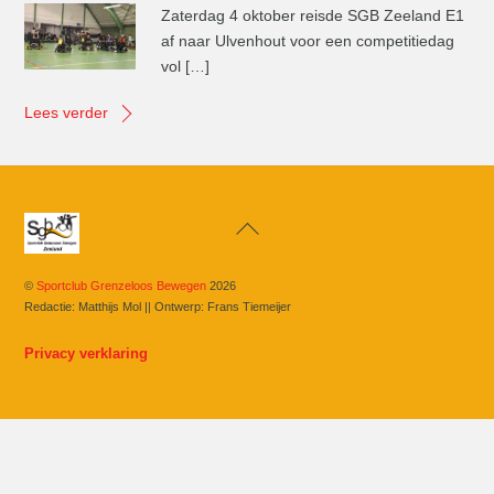
Zaterdag 4 oktober reisde SGB Zeeland E1
af naar Ulvenhout voor een competitiedag
vol […]
Lees verder
Back
To
Top
©
Sportclub Grenzeloos Bewegen
2026
Redactie: Matthijs Mol || Ontwerp: Frans Tiemeijer
Privacy verklaring