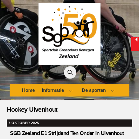
Skip
to
content
Home
Informatie
De sporten
Hockey Ulvenhout
7 OKTOBER 2025
SGB Zeeland E1 Strijdend Ten Onder In Ulvenhout