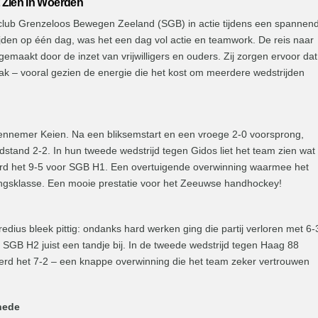
 Zien In Woerden
lub Grenzeloos Bewegen Zeeland (SGB) in actie tijdens een spannen
jden op één dag, was het een dag vol actie en teamwork. De reis naar
emaakt door de inzet van vrijwilligers en ouders. Zij zorgen ervoor dat
taak – vooral gezien de energie die het kost om meerdere wedstrijden
nnemer Keien. Na een bliksemstart en een vroege 2-0 voorsprong,
dstand 2-2. In hun tweede wedstrijd tegen Gidos liet het team zien wat
rd het 9-5 voor SGB H1. Een overtuigende overwinning waarmee het
angsklasse. Een mooie prestatie voor het Zeeuwse handhockey!
dius bleek pittig: ondanks hard werken ging die partij verloren met 6-
GB H2 juist een tandje bij. In de tweede wedstrijd tegen Haag 88
werd het 7-2 – een knappe overwinning die het team zeker vertrouwen
hede