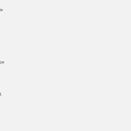
de
 ze
3.