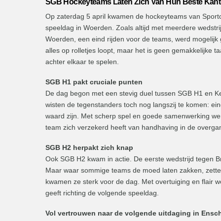
SGB Hockeyteams Laten Zich Van Hun Beste Kant
Op zaterdag 5 april kwamen de hockeyteams van Sportc
speeldag in Woerden. Zoals altijd met meerdere wedstri
Woerden, een eind rijden voor de teams, werd mogelijk g
alles op rolletjes loopt, maar het is geen gemakkelijke 
achter elkaar te spelen.
SGB H1 pakt cruciale punten
De dag begon met een stevig duel tussen SGB H1 en Ke
wisten de tegenstanders toch nog langszij te komen: ein
waard zijn. Met scherp spel en goede samenwerking we
team zich verzekerd heeft van handhaving in de overg
SGB H2 herpakt zich knap
Ook SGB H2 kwam in actie. De eerste wedstrijd tegen Bre
Maar waar sommige teams de moed laten zakken, zette S
kwamen ze sterk voor de dag. Met overtuiging en flair 
geeft richting de volgende speeldag.
Vol vertrouwen naar de volgende uitdaging in Ensc