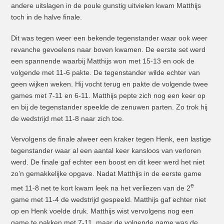
andere uitslagen in de poule gunstig uitvielen kwam Matthijs
toch in de halve finale.
Dit was tegen weer een bekende tegenstander waar ook weer
revanche gevoelens naar boven kwamen. De eerste set werd
een spannende waarbij Matthijs won met 15-13 en ook de
volgende met 11-6 pakte. De tegenstander wilde echter van
geen wijken weken. Hij vocht terug en pakte de volgende twee
games met 7-11 en 6-11. Matthijs pepte zich nog een keer op
en bij de tegenstander speelde de zenuwen parten. Zo trok hij
de wedstrijd met 11-8 naar zich toe.
Vervolgens de finale alweer een kraker tegen Henk, een lastige
tegenstander waar al een aantal keer kansloos van verloren
werd. De finale gaf echter een boost en dit keer werd het niet
zo’n gemakkelijke opgave. Nadat Matthijs in de eerste game
e
met 11-8 net te kort kwam leek na het verliezen van de 2
game met 11-4 de wedstrijd gespeeld. Matthijs gaf echter niet
op en Henk voelde druk. Matthijs wist vervolgens nog een
game te pakken met 7-11, maar de volgende game was de