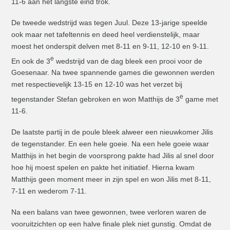
11-6 aan het langste eind trok.
De tweede wedstrijd was tegen Juul. Deze 13-jarige speelde
ook maar net tafeltennis en deed heel verdienstelijk, maar
moest het onderspit delven met 8-11 en 9-11, 12-10 en 9-11.
e
En ook de 3
wedstrijd van de dag bleek een prooi voor de
Goesenaar. Na twee spannende games die gewonnen werden
met respectievelijk 13-15 en 12-10 was het verzet bij
e
tegenstander Stefan gebroken en won Matthijs de 3
game met
11-6.
De laatste partij in de poule bleek alweer een nieuwkomer Jilis
de tegenstander. En een hele goeie. Na een hele goeie waar
Matthijs in het begin de voorsprong pakte had Jilis al snel door
hoe hij moest spelen en pakte het initiatief. Hierna kwam
Matthijs geen moment meer in zijn spel en won Jilis met 8-11,
7-11 en wederom 7-11.
Na een balans van twee gewonnen, twee verloren waren de
vooruitzichten op een halve finale plek niet gunstig. Omdat de