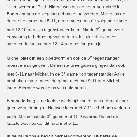
11 en wederom 7-11. Hierna was het de beurt aan Mariëlle
Boers om aan de zegekar gebonden te worden. Michel pakte
de eerste game met 5-11, maar moest met de volgende game
e
met 12-10 aan zijn tegenstander laten. Na de 3
game weer
eenvoudig te hebben gewonnen trok hij uiteindelijk in een
spannende laatste met 12-14 aan het langste tijd.
e
Michel bleek in een bloedvorm en ook de 3
tegenstander
moest eraan geloven. De eerste twee games gingen dan ook
e
met 6-11 naar Michel. In de 3
game kon tegenstander Ankie
aanhaken maar moest de game toch met 9-11 aan Michel
laten. Hiermee was de halve finale bereikt.
Een nederlaag in de laatste wedstrijd van de poule bracht daar
geen verandering in. Na twee keer met 7-11 te hebben verloren
e
pakte Michel nipt de 3
game met 11-9 waarna Robert de
laatste weer pakte, ditmaal met 6-11.
In de halve finale begon Michel voortvarend. Hij pakte de