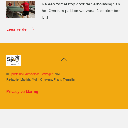
Na een zomerstop door de verbouwing van
het Omnium pakken we vanaf 1 september
[…]
Lees verder
Back
To
Top
©
Sportclub Grenzeloos Bewegen
2026
Redactie: Matthijs Mol || Ontwerp: Frans Tiemeijer
Privacy verklaring