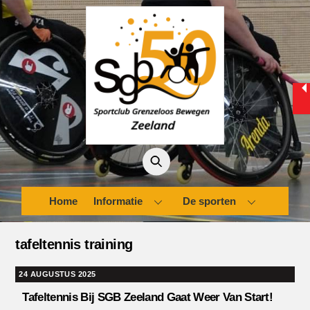
Skip
to
content
Home
Informatie
De sporten
tafeltennis training
24 AUGUSTUS 2025
Tafeltennis Bij SGB Zeeland Gaat Weer Van Start!