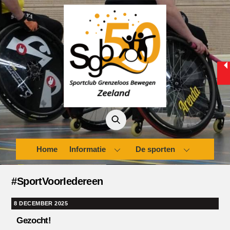
Skip
to
content
Home
Informatie
De sporten
#SportVoorIedereen
8 DECEMBER 2025
Gezocht!