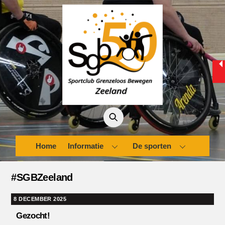
Skip
to
content
Home
Informatie
De sporten
#SGBZeeland
8 DECEMBER 2025
Gezocht!