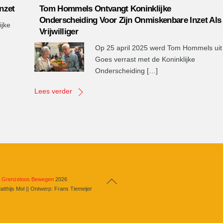
Inzet
Tom Hommels Ontvangt Koninklijke
Onderscheiding Voor Zijn Onmiskenbare Inzet Als
ijke
Vrijwilliger
Op 25 april 2025 werd Tom Hommels uit
Goes verrast met de Koninklijke
Onderscheiding […]
Lees verder
Back
b Grenzeloos Bewegen
2026
atthijs Mol || Ontwerp: Frans Tiemeijer
To
Top