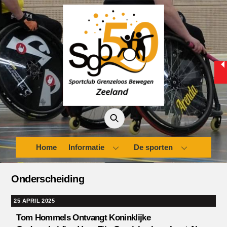
Skip
to
content
Home
Informatie
De sporten
Onderscheiding
25 APRIL 2025
Tom Hommels Ontvangt Koninklijke