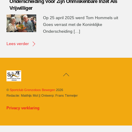
Onderscheiding Voor Zijn Onmiskenbare Inzet Als
Vrijwilliger
Op 25 april 2025 werd Tom Hommels uit
Goes verrast met de Koninklijke
Onderscheiding […]
Lees verder
Back
To
Top
©
Sportclub Grenzeloos Bewegen
2026
Redactie: Matthijs Mol || Ontwerp: Frans Tiemeijer
Privacy verklaring