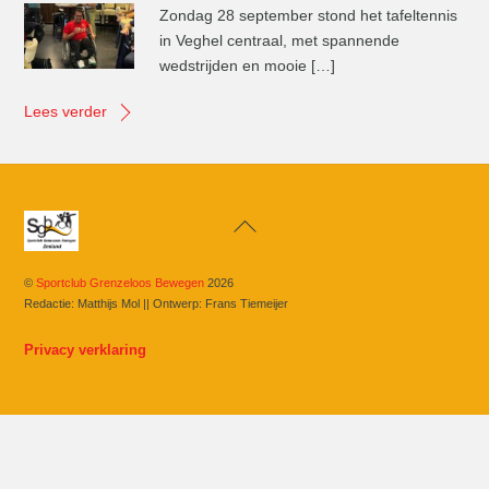
Zondag 28 september stond het tafeltennis
in Veghel centraal, met spannende
wedstrijden en mooie […]
Lees verder
Back
To
Top
©
Sportclub Grenzeloos Bewegen
2026
Redactie: Matthijs Mol || Ontwerp: Frans Tiemeijer
Privacy verklaring