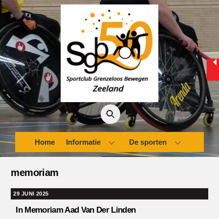
Skip
to
content
Home
Informatie
De sporten
memoriam
29 JUNI 2025
In Memoriam Aad Van Der Linden