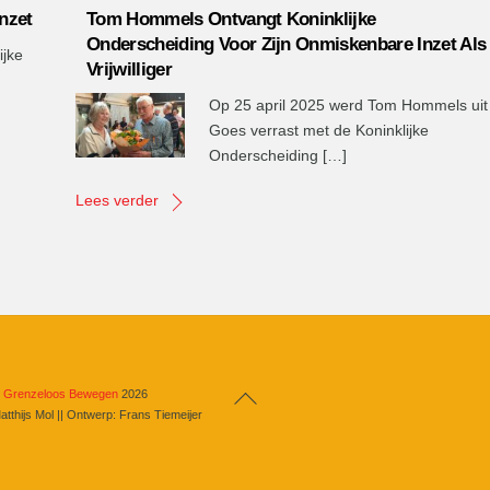
Inzet
Tom Hommels Ontvangt Koninklijke
Onderscheiding Voor Zijn Onmiskenbare Inzet Als
ijke
Vrijwilliger
Op 25 april 2025 werd Tom Hommels uit
Goes verrast met de Koninklijke
Onderscheiding […]
Lees verder
Back
b Grenzeloos Bewegen
2026
atthijs Mol || Ontwerp: Frans Tiemeijer
To
Top