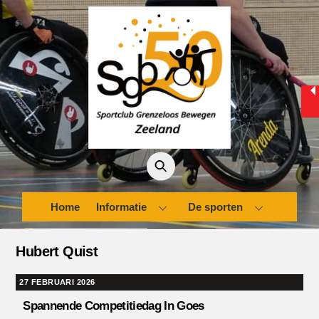
Skip
to
content
Home
Informatie
De sporten
Hubert Quist
27 FEBRUARI 2026
Spannende Competitiedag In Goes