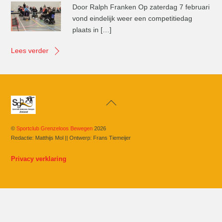
Door Ralph Franken Op zaterdag 7 februari
vond eindelijk weer een competitiedag
plaats in […]
Lees verder
Back
To
Top
©
Sportclub Grenzeloos Bewegen
2026
Redactie: Matthijs Mol || Ontwerp: Frans Tiemeijer
Privacy verklaring