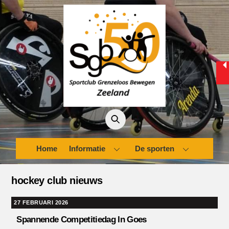
Skip
to
content
Home
Informatie
De sporten
hockey club nieuws
27 FEBRUARI 2026
Spannende Competitiedag In Goes