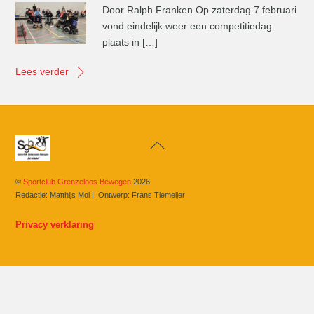
Door Ralph Franken Op zaterdag 7 februari
vond eindelijk weer een competitiedag
plaats in […]
Lees verder
Back
To
Top
©
Sportclub Grenzeloos Bewegen
2026
Redactie: Matthijs Mol || Ontwerp: Frans Tiemeijer
Privacy verklaring