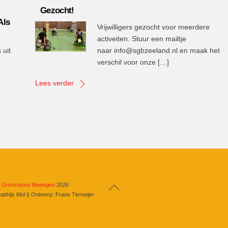
Gezocht!
Als
Vrijwilligers gezocht voor meerdere
activeiten. Stuur een mailtje
 uit
naar info@sgbzeeland.nl en maak het
verschil voor onze […]
Lees verder
Back
b Grenzeloos Bewegen
2026
atthijs Mol || Ontwerp: Frans Tiemeijer
To
Top