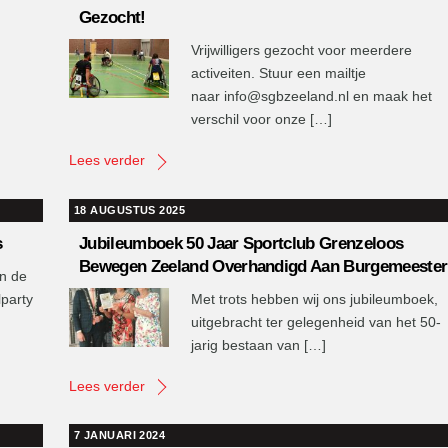
Gezocht!
Vrijwilligers gezocht voor meerdere
activeiten. Stuur een mailtje
naar info@sgbzeeland.nl en maak het
verschil voor onze […]
Lees verder
18 AUGUSTUS 2025
s
Jubileumboek 50 Jaar Sportclub Grenzeloos
Bewegen Zeeland Overhandigd Aan Burgemeester
in de
lparty
Met trots hebben wij ons jubileumboek,
uitgebracht ter gelegenheid van het 50-
jarig bestaan van […]
Lees verder
7 JANUARI 2024