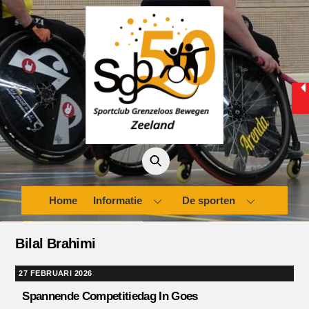
Skip
to
content
Home
Informatie
De sporten
Bilal Brahimi
27 FEBRUARI 2026
Spannende Competitiedag In Goes