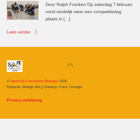
Door Ralph Franken Op zaterdag 7 februari
vond eindelijk weer een competitiedag
plaats in […]
Lees verder
Back
To
Top
©
Sportclub Grenzeloos Bewegen
2026
Redactie: Matthijs Mol || Ontwerp: Frans Tiemeijer
Privacy verklaring