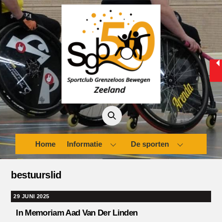
Skip
to
content
Home
Informatie
De sporten
bestuurslid
29 JUNI 2025
In Memoriam Aad Van Der Linden