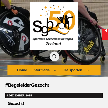
Skip
to
content
Home
Informatie
De sporten
#BegeleiderGezocht
8 DECEMBER 2025
Gezocht!