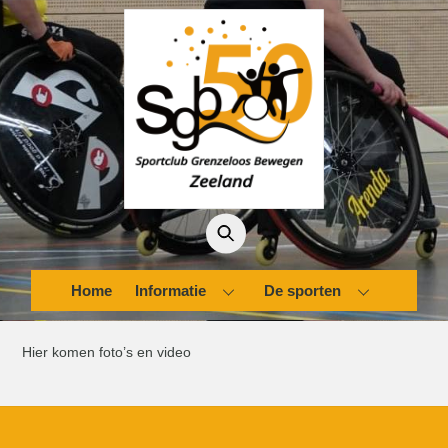
Skip
to
content
Home
Informatie
De sporten
Hier komen foto’s en video