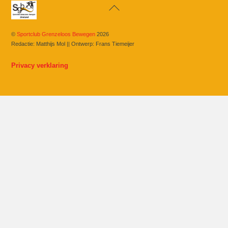
Back
To
Top
©
Sportclub Grenzeloos Bewegen
2026
Redactie: Matthijs Mol || Ontwerp: Frans Tiemeijer
Privacy verklaring