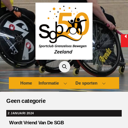
Skip
to
content
Home
Informatie
De sporten
Geen categorie
2 JANUARI 2024
Wordt Vriend Van De SGB