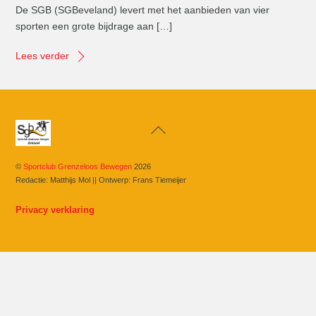
De SGB (SGBeveland) levert met het aanbieden van vier
sporten een grote bijdrage aan […]
Lees verder
Back
To
Top
©
Sportclub Grenzeloos Bewegen
2026
Redactie: Matthijs Mol || Ontwerp: Frans Tiemeijer
Privacy verklaring