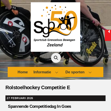
Skip
to
content
Home
Informatie
De sporten
Rolstoelhockey Competitie E
27 FEBRUARI 2026
Spannende Competitiedag In Goes